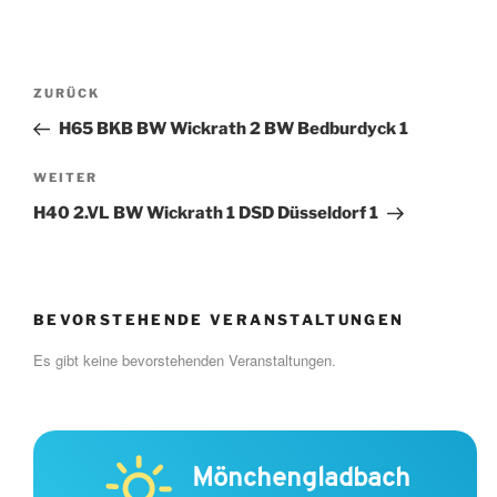
Beitragsnavigation
Vorheriger
ZURÜCK
Beitrag
H65 BKB BW Wickrath 2 BW Bedburdyck 1
Nächster
WEITER
Beitrag
H40 2.VL BW Wickrath 1 DSD Düsseldorf 1
BEVORSTEHENDE VERANSTALTUNGEN
Es gibt keine bevorstehenden Veranstaltungen.
Mönchengladbach