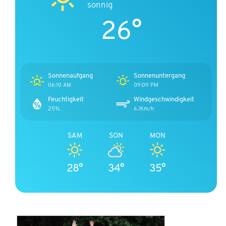
sonnig
26°
Sonnenaufgang
Sonnenuntergang
06:10 AM
09:09 PM
Feuchtigkeit
Windgeschwindigkeit
25%
6.1Km/h
SAM
SON
MON
28°
34°
35°