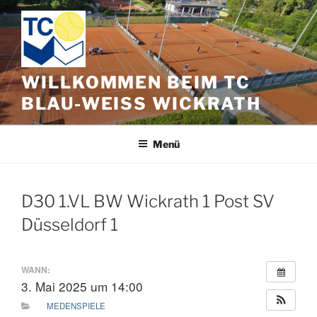
Zum
Inhalt
springen
WILLKOMMEN BEIM TC
BLAU-WEISS WICKRATH
Menü
D30 1.VL BW Wickrath 1 Post SV
Düsseldorf 1
WANN:
3. Mai 2025 um 14:00
MEDENSPIELE