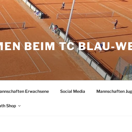
EN BEIM TC BLAU-W
H
annschaften Erwachsene
Social Media
Mannschaften Ju
ath Shop