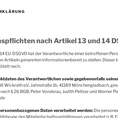
RKLÄRUNG
spflichten nach Artikel 13 und 14
 14 EU-DSGVO hat der Verantwortliche einer betroffenen Pers
den Artikeln genannten Informationenbereit zu stellen. Dieser 
latt nach.
tdaten des Verantwortlichen sowie gegebenenfalls seiner
ß Wickrath e.V., Jahnstraße 1b, 41189 Mönchengladbach, gese
nach § 26 BGB, Peter Vonderau, Judith Peltzer und Werner Pet
.de
 personenbezogenen Daten verarbeitet werden:
Die person
hführung des Mitgliedschaftsverhältnisses verarbeitet (z.B. 