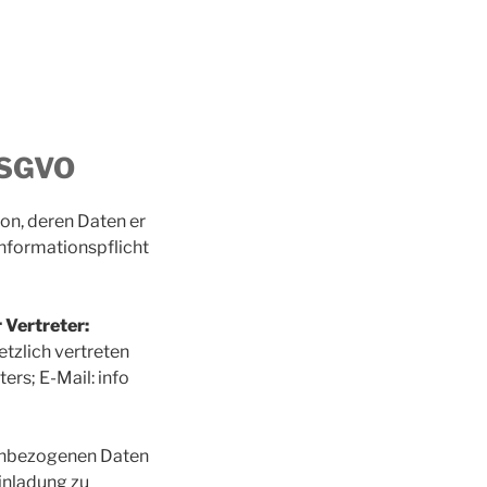
 DSGVO
on, deren Daten er
Informationspflicht
 Vertreter:
tzlich vertreten
ers; E-Mail: info
enbezogenen Daten
Einladung zu