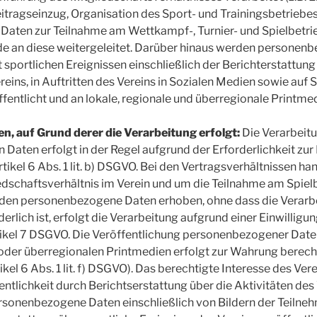
ragseinzug, Organisation des Sport- und Trainingsbetriebes
aten zur Teilnahme am Wettkampf-, Turnier- und Spielbetri
 an diese weitergeleitet. Darüber hinaus werden personen
ortlichen Ereignissen einschließlich der Berichterstattung 
reins, in Auftritten des Vereins in Sozialen Medien sowie auf 
entlicht und an lokale, regionale und überregionale Printmed
n, auf Grund derer die Verarbeitung erfolgt:
Die Verarbeit
aten erfolgt in der Regel aufgrund der Erforderlichkeit zur 
kel 6 Abs. 1 lit. b) DSGVO. Bei den Vertragsverhältnissen hand
edschaftsverhältnis im Verein und um die Teilnahme am Spiel
en personenbezogene Daten erhoben, ohne dass die Verarbei
erlich ist, erfolgt die Verarbeitung aufgrund einer Einwilligun
. Artikel 7 DSGVO. Die Veröffentlichung personenbezogener Date
 oder überregionalen Printmedien erfolgt zur Wahrung berech
tikel 6 Abs. 1 lit. f) DSGVO). Das berechtigte Interesse des Ver
entlichkeit durch Berichtserstattung über die Aktivitäten des 
onenbezogene Daten einschließlich von Bildern der Teilneh