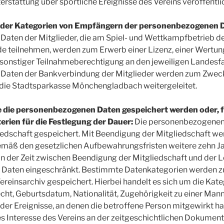
rstattung über sportliche Ereignisse des Vereins veröffentlic
oder Kategorien von Empfängern der personenbezogenen 
aten der Mitglieder, die am Spiel- und Wettkampfbetrieb d
 teilnehmen, werden zum Erwerb einer Lizenz, einer Wertung
 sonstiger Teilnahmeberechtigung an den jeweiligen Landes
 Daten der Bankverbindung der Mitglieder werden zum Zwec
 die Stadtsparkasse Mönchengladbach weitergeleitet.
ie die personenbezogenen Daten gespeichert werden oder, fa
iterien für die Festlegung der Dauer:
Die personenbezogenen
iedschaft gespeichert. Mit Beendigung der Mitgliedschaft we
mäß den gesetzlichen Aufbewahrungsfristen weitere zehn J
In der Zeit zwischen Beendigung der Mitgliedschaft und der 
r Daten eingeschränkt. Bestimmte Datenkategorien werden 
ereinsarchiv gespeichert. Hierbei handelt es sich um die Kat
ht, Geburtsdatum, Nationalität, Zugehörigkeit zu einer Man
oder Ereignisse, an denen die betroffene Person mitgewirkt h
tes Interesse des Vereins an der zeitgeschichtlichen Dokumen