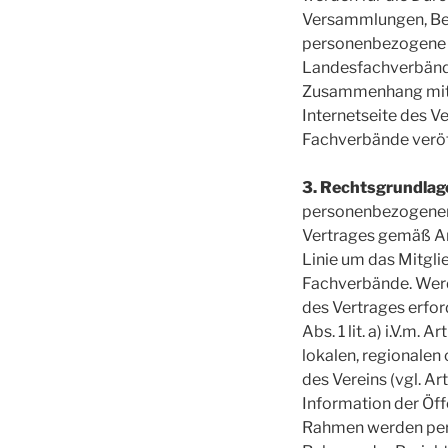
Versammlungen, Beit
personenbezogene D
Landesfachverbände
Zusammenhang mit sp
Internetseite des Ve
Fachverbände veröff
3. Rechtsgrundlage
personenbezogenen D
Vertrages gemäß Arti
Linie um das Mitgli
Fachverbände. Werd
des Vertrages erford
Abs. 1 lit. a) i.V.m
lokalen, regionalen
des Vereins (vgl. Ar
Information der Öff
Rahmen werden pers