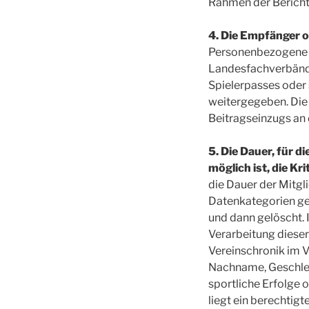
Rahmen der Berichte
4. Die Empfänger 
Personenbezogene D
Landesfachverbände
Spielerpasses oder
weitergegeben. Die
Beitragseinzugs an
5. Die Dauer, für d
möglich ist, die Kr
die Dauer der Mitgl
Datenkategorien ge
und dann gelöscht. 
Verarbeitung diese
Vereinschronik im V
Nachname, Geschlec
sportliche Erfolge 
liegt ein berechtig