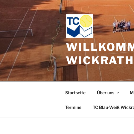
Zum
Inhalt
springen
WILLKOMM
WICKRAT
Startseite
Über uns
M
Termine
TC Blau-Weiß Wickr