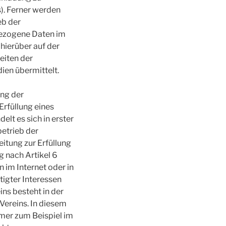
). Ferner werden
eb der
bezogene Daten im
hierüber auf der
Seiten der
ien übermittelt.
ung der
Erfüllung eines
elt es sich in erster
betrieb der
tung zur Erfüllung
g nach Artikel 6
n im Internet oder in
tigter Interessen
eins besteht in der
Vereins. In diesem
mer zum Beispiel im