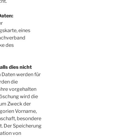
ht.
Daten:
er
skarte, eines
fachverband
ke des
lls dies nicht
 Daten werden für
rden die
ahre vorgehalten
Löschung wird die
zum Zweck der
egorien Vorname,
nschaft, besondere
at. Der Speicherung
tation von