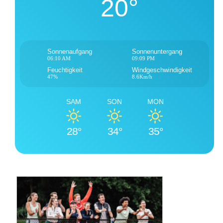
20°
Sonnenaufgang
Sonnenuntergang
06:10 AM
09:09 PM
Feuchtigkeit
Windgeschwindigkeit
47%
8.6Km/h
SAM
SON
MON
28°
34°
35°