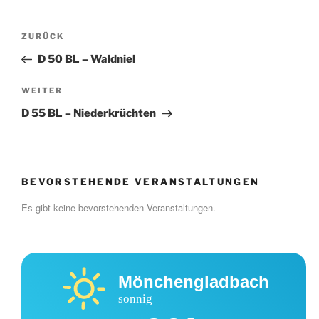
Beitragsnavigation
Vorheriger
ZURÜCK
Beitrag
D 50 BL – Waldniel
Nächster
WEITER
Beitrag
D 55 BL – Niederkrüchten
BEVORSTEHENDE VERANSTALTUNGEN
Es gibt keine bevorstehenden Veranstaltungen.
Mönchengladbach
sonnig