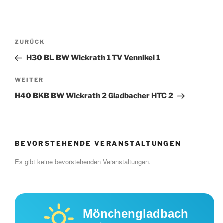
Beitragsnavigation
Vorheriger
ZURÜCK
Beitrag
H30 BL BW Wickrath 1 TV Vennikel 1
Nächster
WEITER
Beitrag
H40 BKB BW Wickrath 2 Gladbacher HTC 2
BEVORSTEHENDE VERANSTALTUNGEN
Es gibt keine bevorstehenden Veranstaltungen.
Mönchengladbach