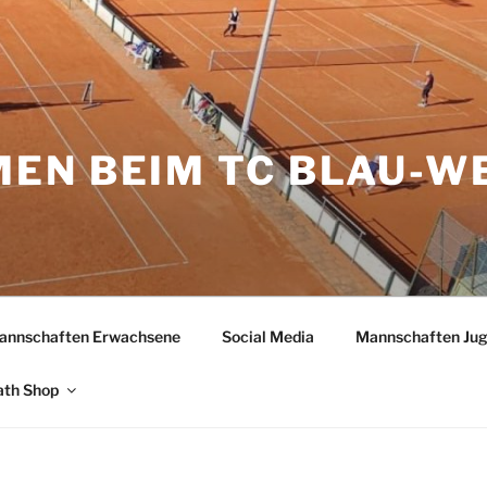
EN BEIM TC BLAU-W
H
annschaften Erwachsene
Social Media
Mannschaften Ju
ath Shop