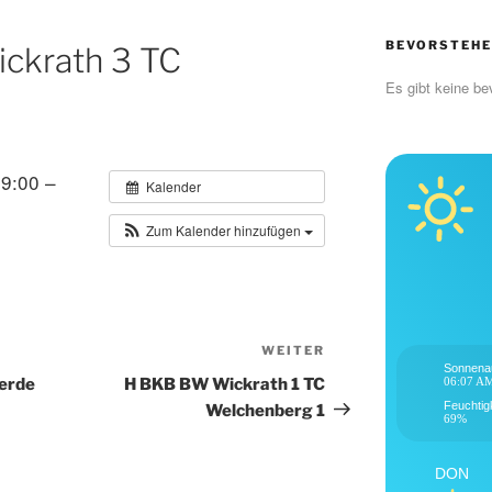
BEVORSTEHE
ckrath 3 TC
Es gibt keine be
 9:00 –
Kalender
Zum Kalender hinzufügen
WEITER
Nächster
Sonnena
Beitrag
erde
H BKB BW Wickrath 1 TC
06:07 A
Feuchtig
Welchenberg 1
69%
DON