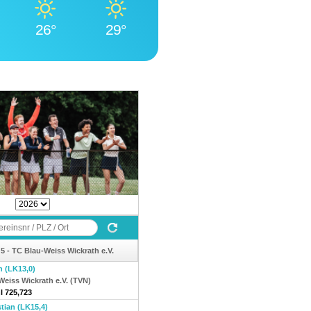
26°
29°