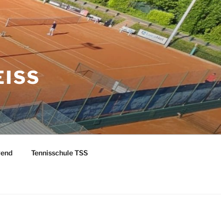
EISS
gend
Tennisschule TSS