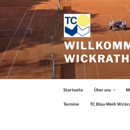
Zum
Inhalt
springen
WILLKOMM
WICKRAT
Startseite
Über uns
M
Termine
TC Blau-Weiß Wickr