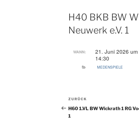
H40 BKB BW Wi
Neuwerk e.V. 1
21. Juni 2026 um
WANN:
14:30
MEDENSPIELE
Beitragsnavigation
Vorheriger
ZURÜCK
Beitrag
H60 1.VL BW Wickrath 1 RG Vo
1