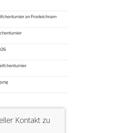
N
eifchenturnier an Fronleichnam
fchenturnier
026
eifchenturnier
gung
ller Kontakt zu