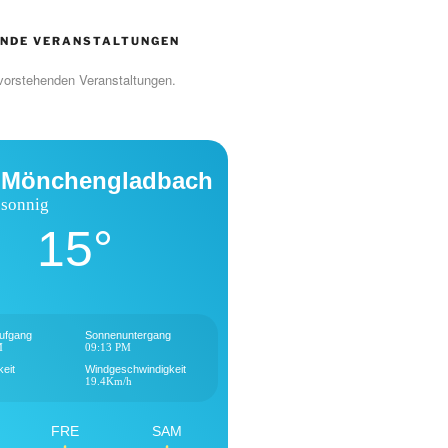
NDE VERANSTALTUNGEN
vorstehenden Veranstaltungen.
Mönchengladbach
sonnig
15°
ufgang
Sonnenuntergang
M
09:13 PM
keit
Windgeschwindigkeit
19.4Km/h
FRE
SAM