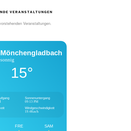
NDE VERANSTALTUNGEN
vorstehenden Veranstaltungen.
Mönchengladbach
sonnig
15°
ufgang
Sonnenuntergang
M
09:13 PM
keit
Windgeschwindigkeit
19.4Km/h
FRE
SAM