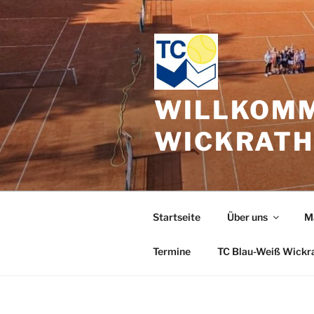
Zum
Inhalt
springen
WILLKOMM
WICKRAT
Startseite
Über uns
M
Termine
TC Blau-Weiß Wickr