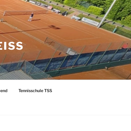
EISS
gend
Tennisschule TSS