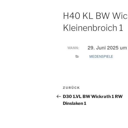
H40 KL BW Wick
Kleinenbroich 1
29. Juni 2025 um
WANN:
MEDENSPIELE
Beitragsnavigation
Vorheriger
ZURÜCK
Beitrag
D30 1.VL BW Wickrath 1 RW
Dinslaken 1