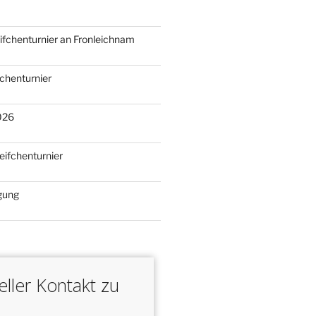
N
eifchenturnier an Fronleichnam
fchenturnier
026
eifchenturnier
gung
ller Kontakt zu