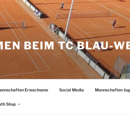
EN BEIM TC BLAU-W
H
annschaften Erwachsene
Social Media
Mannschaften Ju
ath Shop