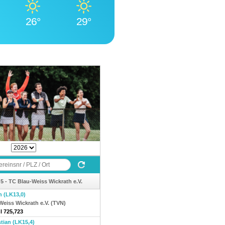
26°
29°