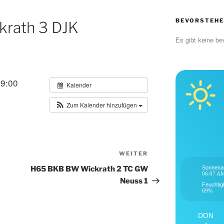
BEVORSTEHE
rath 3 DJK
Es gibt keine be
 9:00
Kalender
Zum Kalender hinzufügen
WEITER
Nächster
Beitrag
H65 BKB BW Wickrath 2 TC GW
Sonnena
06:07 A
Neuss 1
Feuchtig
69%
DON