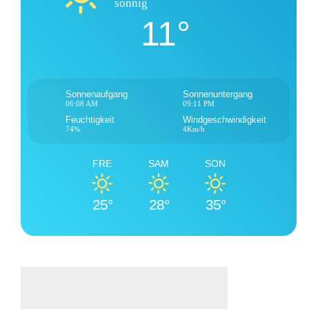
sonnig
11°
Sonnenaufgang
Sonnenuntergang
06:08 AM
09:11 PM
Feuchtigkeit
Windgeschwindigkeit
74%
4Km/h
FRE
SAM
SON
25°
28°
35°