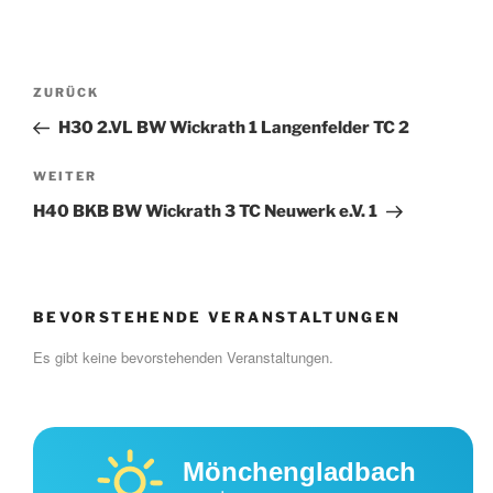
Beitragsnavigation
Vorheriger
ZURÜCK
Beitrag
H30 2.VL BW Wickrath 1 Langenfelder TC 2
Nächster
WEITER
Beitrag
H40 BKB BW Wickrath 3 TC Neuwerk e.V. 1
BEVORSTEHENDE VERANSTALTUNGEN
Es gibt keine bevorstehenden Veranstaltungen.
Mönchengladbach