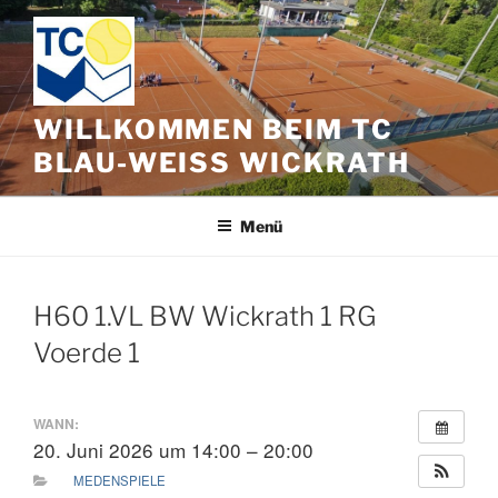
Zum
Inhalt
springen
WILLKOMMEN BEIM TC
BLAU-WEISS WICKRATH
Menü
H60 1.VL BW Wickrath 1 RG
Voerde 1
WANN:
20. Juni 2026 um 14:00 – 20:00
MEDENSPIELE