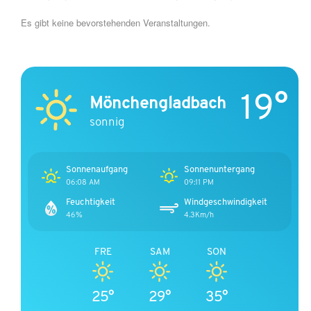
Es gibt keine bevorstehenden Veranstaltungen.
19°
Mönchengladbach
sonnig
Sonnenaufgang
Sonnenuntergang
06:08 AM
09:11 PM
Feuchtigkeit
Windgeschwindigkeit
46%
4.3Km/h
FRE
SAM
SON
25°
29°
35°