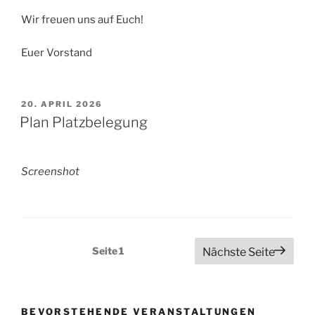
Wir freuen uns auf Euch!
Euer Vorstand
VERÖFFENTLICHT
20. APRIL 2026
AM
Plan Platzbelegung
Screenshot
Seitennummerierung
Seite
1
Nächste Seite
der
Beiträge
BEVORSTEHENDE VERANSTALTUNGEN