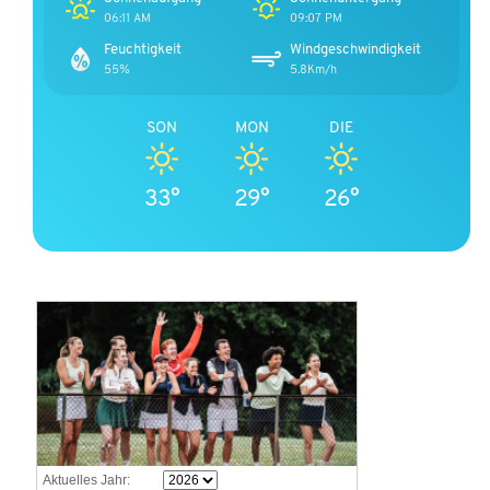
06:11 AM
09:07 PM
Feuchtigkeit
Windgeschwindigkeit
55%
5.8Km/h
SON
MON
DIE
33°
29°
26°