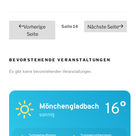
Seitennummerierung
Seite
14
Vorherige
Nächste Seite
der
Seite
Beiträge
BEVORSTEHENDE VERANSTALTUNGEN
Es gibt keine bevorstehenden Veranstaltungen.
16°
Mönchengladbach
sonnig
Sonnenaufgang
Sonnenuntergang