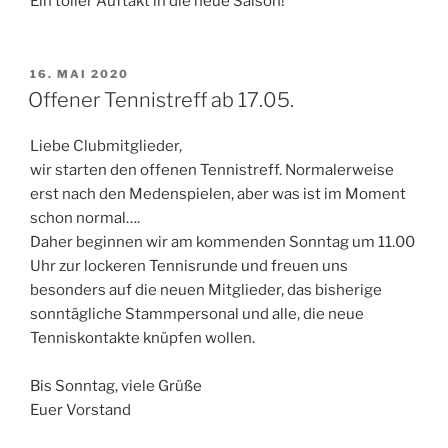
Ein toller Auftakt in die neue Saison!
VERÖFFENTLICHT
16. MAI 2020
AM
Offener Tennistreff ab 17.05.
Liebe Clubmitglieder,
wir starten den offenen Tennistreff. Normalerweise
erst nach den Medenspielen, aber was ist im Moment
schon normal….
Daher beginnen wir am kommenden Sonntag um 11.00
Uhr zur lockeren Tennisrunde und freuen uns
besonders auf die neuen Mitglieder, das bisherige
sonntägliche Stammpersonal und alle, die neue
Tenniskontakte knüpfen wollen.
Bis Sonntag, viele Grüße
Euer Vorstand