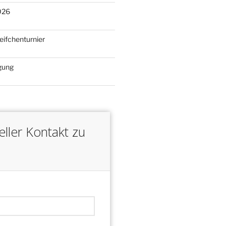
026
eifchenturnier
gung
ller Kontakt zu