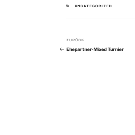
KATEGORIEN
UNCATEGORIZED
Beitragsnavigation
Vorheriger
ZURÜCK
Beitrag
Ehepartner-Mixed Turnier