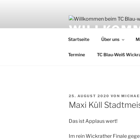
Zum
Inhalt
springen
WILLKOMM
Startseite
Über uns
M
WICKRAT
Termine
TC Blau-Weiß Wickr
VERÖFFENTLICHT
25. AUGUST 2020
VON
MICHAE
AM
Maxi Küll Stadtmeis
Das ist Applaus wert!
Im rein Wickrather Finale geg