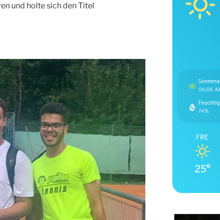
n und holte sich den Titel
Sonnena
06:08 A
Feuchtig
74%
FRE
25°