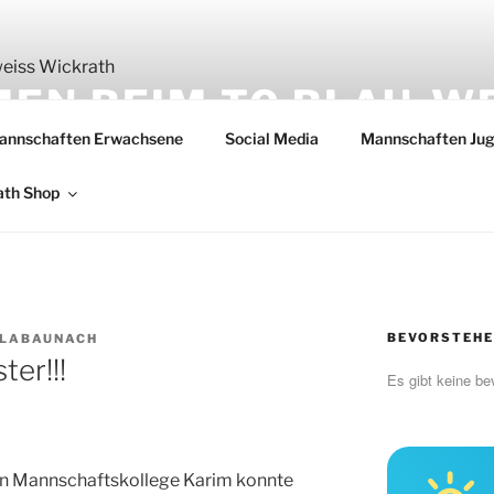
EN BEIM TC BLAU-W
annschaften Erwachsene
Social Media
Mannschaften Ju
H
ath Shop
BEVORSTEHE
LABAUNACH
ter!!!
Es gibt keine be
en Mannschaftskollege Karim konnte