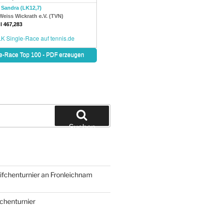
Suchen
N
eifchenturnier an Fronleichnam
fchenturnier