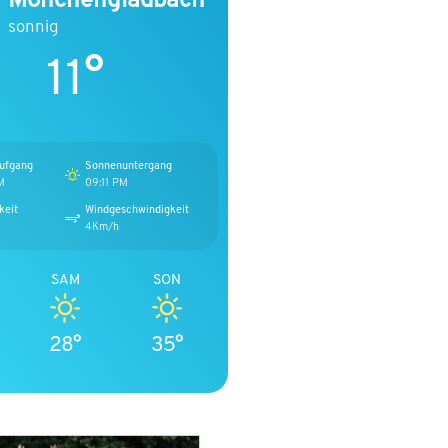
sonnig
11°
ufgang
Sonnenuntergang
M
09:11 PM
keit
Windgeschwindigkeit
4Km/h
SAM
SON
28°
35°