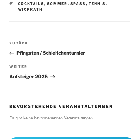
SCHLAGWÖRTER
COCKTAILS
,
SOMMER
,
SPASS
,
TENNIS
,
WICKRATH
Beitragsnavigation
Vorheriger
ZURÜCK
Beitrag
Pfingsten / Schleifchenturnier
Nächster
WEITER
Beitrag
Aufsteiger 2025
BEVORSTEHENDE VERANSTALTUNGEN
Es gibt keine bevorstehenden Veranstaltungen.