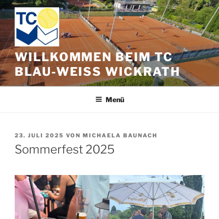
Zum
Inhalt
springen
WILLKOMMEN BEIM TC
BLAU-WEISS WICKRATH
Menü
VERÖFFENTLICHT
23. JULI 2025
VON
MICHAELA BAUNACH
AM
Sommerfest 2025