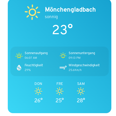
Mönchengladbach
sonnig
23°
Sonnenaufgang
Sonnenuntergang
06:07 AM
09:13 PM
Feuchtigkeit
Windgeschwindigkeit
29%
25.6Km/h
DON
FRE
SAM
26°
25°
28°