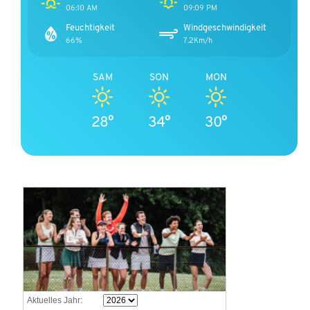
06:10 AM
09:09 PM
Feuchtigkeit
Windgeschwindigkeit
66%
7.2Km/h
SAM
SON
MON
28°
34°
30°