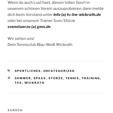
Wenn du auch Lust hast, diesen tollen Sport in
unserem schönen Verein auszuprobieren, dann melde
dich beim Vorstand unter
info (a) tc-bw-wickrath.de
oder bei unserem Trainer Sven Stürze
svenstuerze (a) gmx.de
Wir sehen uns!
Dein Tennisclub Blau-Weiß Wickrath
KATEGORIEN
SPORTLICHES
,
UNCATEGORIZED
SCHLAGWÖRTER
SOMMER
,
SPASS
,
STÜRZE
,
TENNIS
,
TRAINING
,
TSS
,
WICKRATH
Beitragsnavigation
Vorheriger
ZURÜCK