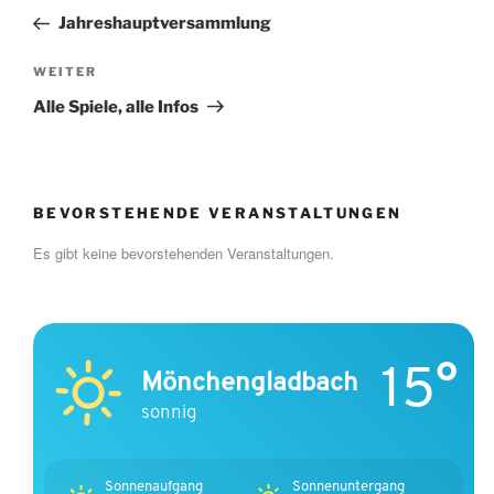
Beitrag
Jahreshauptversammlung
Nächster
WEITER
Beitrag
Alle Spiele, alle Infos
BEVORSTEHENDE VERANSTALTUNGEN
Es gibt keine bevorstehenden Veranstaltungen.
15°
Mönchengladbach
sonnig
Sonnenaufgang
Sonnenuntergang